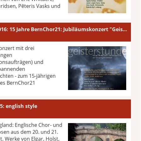
ridsen, Pēteris Vasks und
Oktober 2016: 15 Jahre BernChor21: Jubiläumskonzert "Geisterstunde"
onzert mit drei
ungen
onsaufträgen) und
spannenden
chten - zum 15-jährigen
des BernChor21
5: english style
gland: Englische Chor- und
osen aus dem 20. und 21.
. Werke von Elgar, Holst,