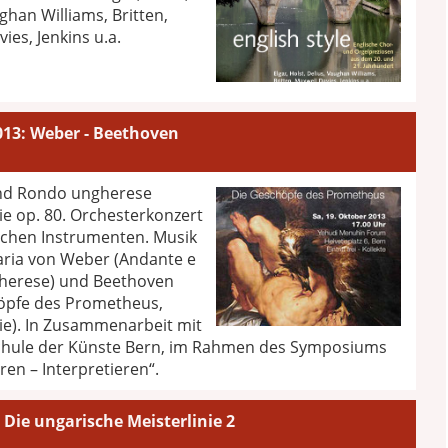
ghan Williams, Britten,
ies, Jenkins u.a.
013: Weber - Beethoven
nd Rondo ungherese
ie op. 80. Orchesterkonzert
ischen Instrumenten. Musik
aria von Weber (Andante e
herese) und Beethoven
öpfe des Prometheus,
ie). In Zusammenarbeit mit
hule der Künste Bern, im Rahmen des Symposiums
ren – Interpretieren“.
 Die ungarische Meisterlinie 2