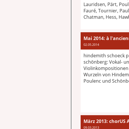
Lauridsen, Pärt, Poul
Fauré, Tournier, Paul
Chatman, Hess, Haw
Mai 2014: à l'ancie
02.05.2014
hindemith schoeck 
schönberg: Vokal- u
Violinkompositionen 
Wurzeln von Hindemi
Poulenc und Schönb
März 2013: chorUS 
09.03.2013