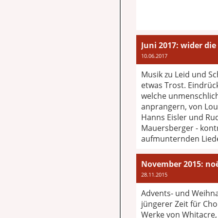
Juni 2017: wider di
10.06.2017
Musik zu Leid und Sc
etwas Trost. Eindrüc
welche unmenschlic
anprangern, von Lou
Hanns Eisler und Rud
Mauersberger - kont
aufmunternden Lieder
November 2015: no
28.11.2015
Advents- und Weihn
jüngerer Zeit für Cho
Werke von Whitacre, 