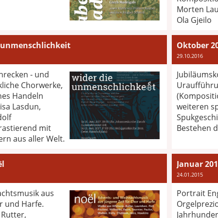
Morten Lau
Ola Gjeilo
e unmenschlichkeit
29.10.2016
hrecken - und
Jubiläumsk
kliche Chorwerke,
Uraufführ
hes Handeln
(Kompositi
isa Lasdun,
weiteren 
olf
Spukgeschi
rastierend mit
Bestehen 
n aus aller Welt.
ël
Januar 201
24.01.2015
achtsmusik aus
Portrait En
r und Harfe.
Orgelprezi
Rutter,
Jahrhundert