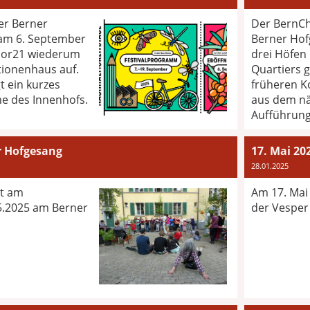
er Berner
Der BernCh
 am 6. September
Berner Hof
Chor21 wiederum
drei Höfen
ionenhaus auf.
Quartiers 
t ein kurzes
früheren K
ne des Innenhofs.
aus dem n
Aufführung
r Hofgesang
17. Mai 20
28.01.2025
gt am
Am 17. Mai
5.2025 am Berner
der Vesper