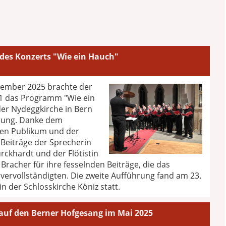
des Konzerts "Wie ein Hauch"
ember 2025 brachte der
1 das Programm "Wie ein
der Nydeggkirche in Bern
rung. Danke dem
en Publikum und der
 Beiträge der Sprecherin
rckhardt und der Flötistin
racher für ihre fesselnden Beiträge, die das
ervollständigten. Die zweite Aufführung fand am 23.
 der Schlosskirche Köniz statt.
auf den Berner Hofgesang im Mai 2025