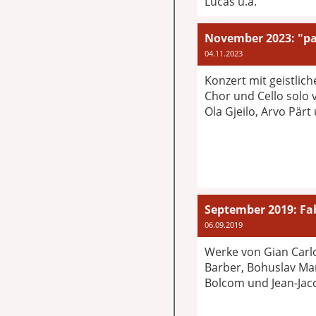
Lucas u.a.
04.11.2023
Konzert mit geistlic
Chor und Cello solo 
Ola Gjeilo, Arvo Pär
September 2019: Fa
06.09.2019
Werke von Gian Carl
Barber, Bohuslav Mar
Bolcom und Jean-Jac