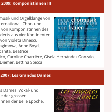
2009: Komponistinnen III
usik und Orgelklänge von
ternational. Chor- und
 von Komponistinnen des
derts aus vier Kontinenten.
von Violeta Dinescu,
agimowa, Anne Boyd,
shita, Beatrice
o, Caroline Charrière, Gisela Hernández Gonzalo,
iemer, Bettina Spicca
2007: Les Grandes Dames
s Dames. Vokal- und
ke der grossen
nnen der Belle Epoche.