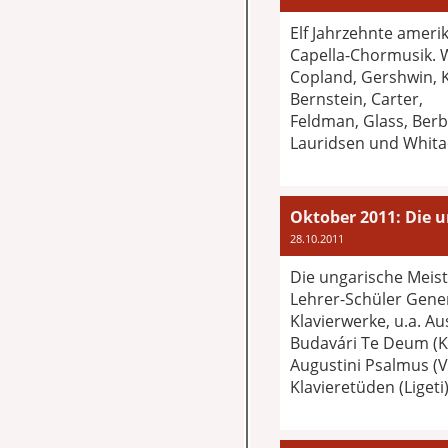
Elf Jahrzehnte ameri
Capella-Chormusik. W
Copland, Gershwin, K
Bernstein, Carter,
Feldman, Glass, Berb
Lauridsen und Whita
Oktober 2011: Die u
28.10.2011
Die ungarische Meiste
Lehrer-Schüler Gene
Klavierwerke, u.a. Au
Budavári Te Deum (K
Augustini Psalmus (V
Klavieretüden (Ligeti