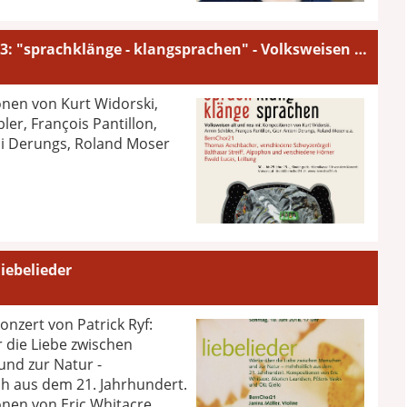
Januar 2023: "sprachklänge - klangsprachen" - Volksweisen alt und neu
nen von Kurt Widorski,
ler, François Pantillon,
i Derungs, Roland Moser
liebelieder
nzert von Patrick Ryf:
 die Liebe zwischen
nd zur Natur -
ch aus dem 21. Jahrhundert.
nen von Eric Whitacre,