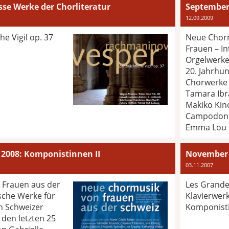
se Werke der Chorliteratur
September 
12.09.2009
e Vigil op. 37
Neue Chorm
Frauen – In
Orgelwerke
20. Jahrhun
Chorwerke 
Tamara Ibr
Makiko Kino
Campodonic
Emma Lou D
2008: Komponistinnen II
November 
03.11.2007
 Frauen aus der
Les Grande
sche Werke für
Klavierwer
n Schweizer
Komponisti
den letzten 25