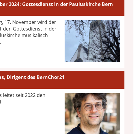
er 2024: Gottesdienst in der Pauluskirche Bern
, 17. November wird der
 den Gottesdienst in der
luskirche musikalisch
.
s, Dirigent des BernChor21
 leitet seit 2022 den
1