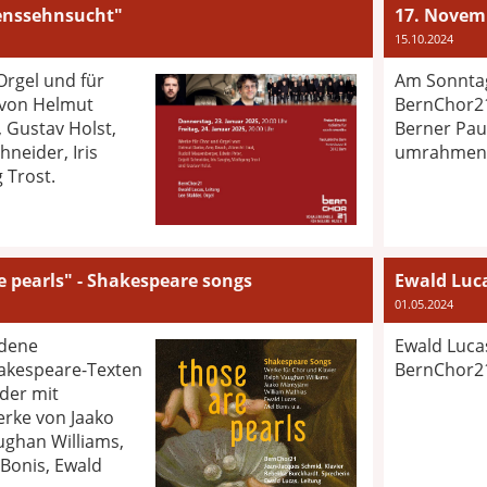
denssehnsucht"
17. Novemb
15.10.2024
Orgel und für
Am Sonntag
. von Helmut
BernChor21
, Gustav Holst,
Berner Pau
hneider, Iris
umrahmen
 Trost.
re pearls" - Shakespeare songs
Ewald Luca
01.05.2024
edene
Ewald Lucas
akespeare-Texten
BernChor2
oder mit
erke von Jaako
ughan Williams,
 Bonis, Ewald