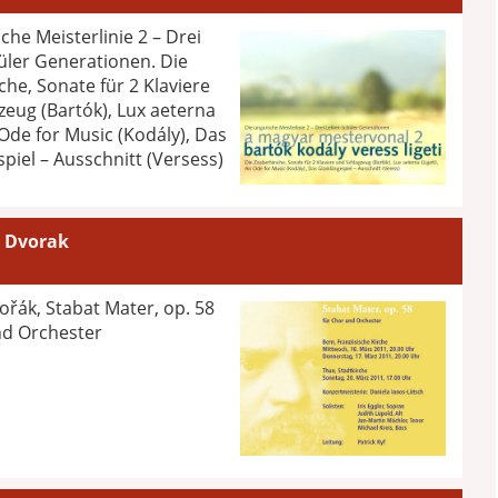
che Meisterlinie 2 – Drei
üler Generationen. Die
he, Sonate für 2 Klaviere
zeug (Bartók), Lux aeterna
n Ode for Music (Kodály), Das
piel – Ausschnitt (Versess)
: Dvorak
řák, Stabat Mater, op. 58
nd Orchester