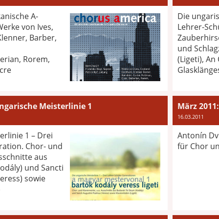
kanische A-
Die ungaris
erke von Ives,
Lehrer-Sch
lenner, Barber,
Zauberhirsc
und Schlag
erian, Rorem,
(Ligeti), A
cre
Glasklänges
ngarische Meisterlinie 1
März 2011
16.03.2011
rlinie 1 – Drei
Antonín Dvo
ration. Chor- und
für Chor u
sschnitte aus
odály) und Sancti
eress) sowie
)