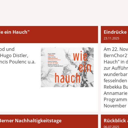
e ein Hauch"
Eindrücke 
23.11.2025
od und
Am 22. Nov
 Hugo Distler,
BernChor2
ncis Poulenc u.a.
Hauch" in 
zur Auffüh
wunderbar
fesselnden
Rebekka Bu
Annamarie B
Programm v
November in
Berner Nachhaltigkeitstage
Rückblick 
06.07.2025