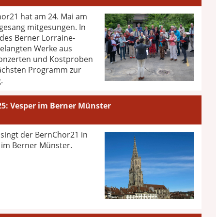
or21 hat am 24. Mai am
gesang mitgesungen. In
 des Berner Lorraine-
gelangten Werke aus
onzerten und Kostproben
ächsten Programm zur
.
25: Vesper im Berner Münster
 singt der BernChor21 in
 im Berner Münster.