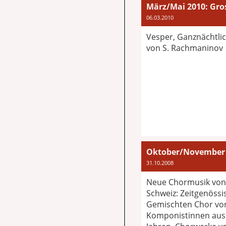
März/Mai 2010: Gros
06.03.2010
Vesper, Ganznächtlich
von S. Rachmaninov
Oktober/November 
31.10.2008
Neue Chormusik von
Schweiz: Zeitgenössi
Gemischten Chor vo
Komponistinnen aus 