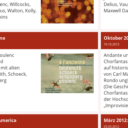
enc, Willcocks,
Delius, Vau
us, Walton, Kolly,
Maxwell Dav
kins
nne
Oktober 2
19.10.2013
poulenc
Andante u
nd
Chorfantas
mit alten
auf histor
th, Schoeck,
von Carl M
erg
Rondo ung
(Die Gesch
Chorfantas
der Hochsc
„Improvisie
America
März 2012:
03.03.2012