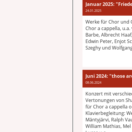
Januar 2025: "Frie
24.01.2025
Werke für Chor und 
Chor a cappella, u.a
Barbe, Albrecht Haaf
Edwin Peter, Enjot Sc
Szeghy und Wolfgang
Juni 2024: "those a
08.06.2024
Konzert mit verschi
Vertonungen von Sh
für Chor a cappella 
Klavierbegleitung: W
Mäntyjärvi, Ralph Va
William Mathias, Mel