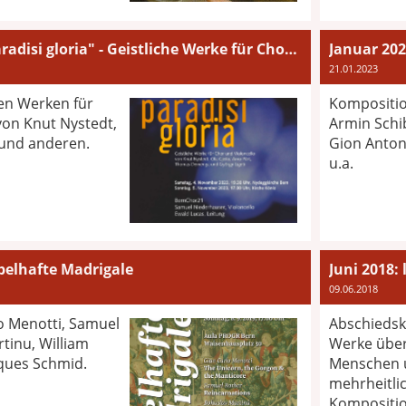
November 2023: "paradisi gloria" - Geistliche Werke für Chor und Violoncello
21.01.2023
hen Werken für
Kompositio
von Knut Nystedt,
Armin Schib
t und anderen.
Gion Anton
u.a.
belhafte Madrigale
Juni 2018: 
09.06.2018
o Menotti, Samuel
Abschiedsko
tinu, William
Werke über
ques Schmid.
Menschen u
mehrheitli
Kompositio